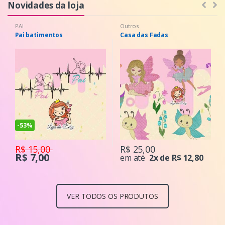
Novidades da loja
Outros
Animais
Casa das Fadas
Borboleta Voe
R$ 15,00
R$ 25,00
em
1x de R$
SEM
em até
2x de R$ 12,80
até
15,00
JUROS
VER TODOS OS PRODUTOS