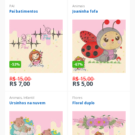
PAI
Animais
Pai batimentos
Joaninha fofa
-
53%
-
67%
R$ 15,00
R$ 15,00
R$ 7,00
R$ 5,00
Animais
,
Infantil
Flores
Ursinhos na nuvem
Floral duplo