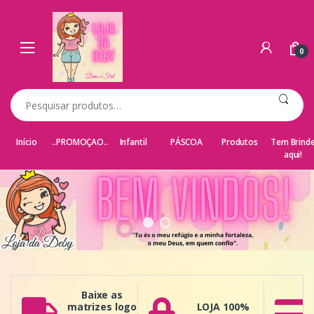
Ir para a navegação
Ir para o conteúdo
0
Pesquisar por:
Início
..PROMOÇAO..
Infantil
PÁSCOA
Produtos
Tem Brind
aqui!
Baixe as
matrizes logo
LOJA 100%