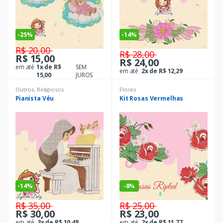
-
25%
-
14%
R$ 20,00
R$ 28,00
R$ 15,00
R$ 24,00
em até
1x de R$
SEM
em até
2x de R$ 12,29
15,00
JUROS
Outros
,
Religiosos
Flores
Pianista Véu
Kit Rosas Vermelhas
-
14%
-
8%
R$ 35,00
R$ 25,00
R$ 30,00
R$ 23,00
em até
3x de R$ 10,48
em até
2x de R$ 11,77