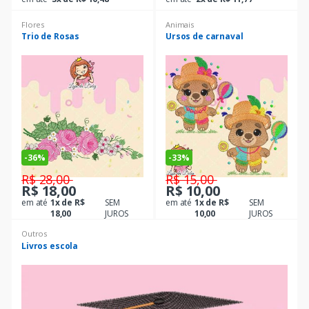
Flores
Animais
Trio de Rosas
Ursos de carnaval
-
36%
-
33%
R$ 28,00
R$ 15,00
R$ 18,00
R$ 10,00
em até
1x de R$
SEM
em até
1x de R$
SEM
18,00
JUROS
10,00
JUROS
Outros
Livros escola