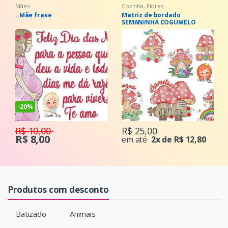
Cozinha
,
Flores
Alfabetos
Matriz de bordado
Alfabeto borda
SEMANINHA COGUMELO
-
58%
R$ 12,00
R$ 25,00
R$ 5,00
em até
2x de R$ 12,80
Produtos com desconto
Batizado
Animais