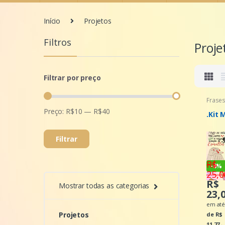
Início
Projetos
Filtros
Proje
Filtrar por preço
Frase
Projet
Preço:
R$10
—
R$40
.Kit 
Filtrar
R$
-
8%
25,
R$
Mostrar todas as categorias
23,
em a
Projetos
de R$
11,77