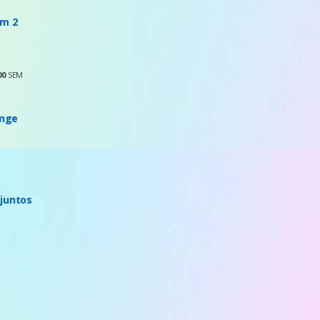
em 2
00
SEM
inge
juntos