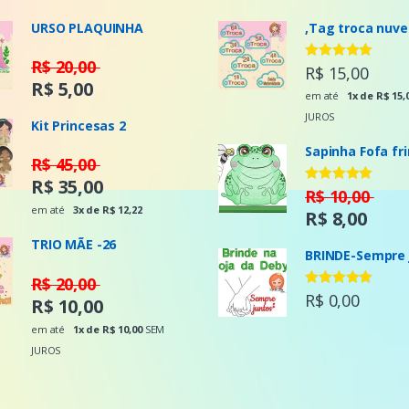
URSO PLAQUINHA
,Tag troca nuv
R$ 20,00
Avaliação
R$ 15,00
5.00
de 5
R$ 5,00
em até
1x de R$ 15,
JUROS
Kit Princesas 2
Sapinha Fofa fr
R$ 45,00
R$ 35,00
Avaliação
R$ 10,00
5.00
de 5
em até
3x de R$ 12,22
R$ 8,00
TRIO MÃE -26
BRINDE-Sempre 
R$ 20,00
Avaliação
R$ 0,00
R$ 10,00
5.00
de 5
em até
1x de R$ 10,00
SEM
JUROS