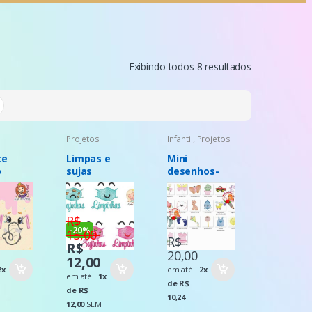
Exibindo todos 8 resultados
Projetos
Infantil
,
Projetos
te
Limpas e
Mini
o
sujas
desenhos-
de4 ate 10cm
R$
-
20%
15,00
R$
R$
20,00
12,00
2x
em até
2x
em até
1x
de R$
de R$
10,24
12,00
SEM