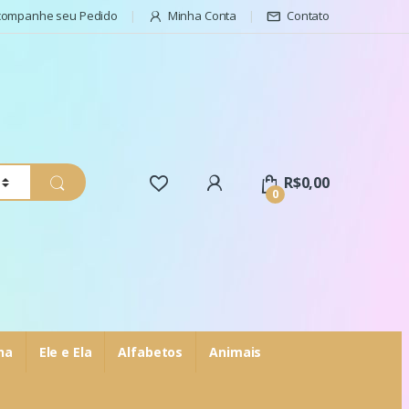
companhe seu Pedido
Minha Conta
Contato
R$
0,00
0
ha
Ele e Ela
Alfabetos
Animais