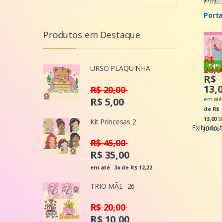
Projet
Porta
Produtos em Destaque
R$
-
54%
28,
URSO PLAQUINHA
R$
13,
R$ 20,00
R$ 5,00
em a
de R$
13,00
S
Kit Princesas 2
Exibindo 
JUROS
R$ 45,00
R$ 35,00
em até
3x de R$ 12,22
TRIO MÃE -26
R$ 20,00
R$ 10,00