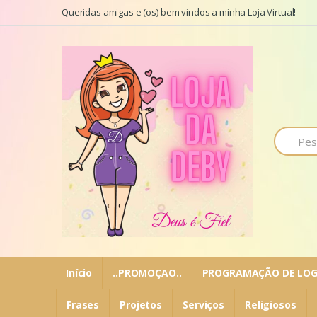
Ir para a navegação
Ir para o conteúdo
Queridas amigas e (os) bem vindos a minha Loja Virtual!
P
r
o
c
u
r
a
r
p
o
r
:
Início
..PROMOÇAO..
PROGRAMAÇÃO DE LOG
Frases
Projetos
Serviços
Religiosos