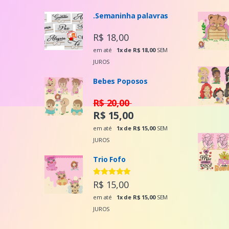
.Semaninha palavras
R$ 18,00
em até
1x de R$ 18,00
SEM
JUROS
Bebes Poposos
R$ 20,00
R$ 15,00
em até
1x de R$ 15,00
SEM
JUROS
Trio Fofo
Avaliação
R$ 15,00
5.00
de 5
em até
1x de R$ 15,00
SEM
JUROS