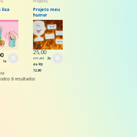
os
Projetos
 lixa
Projeto meu
humor
00
R$
25,00
00
em até
2x
té
1x
de R$
12,80
EM
todos 8 resultados