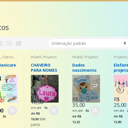
tos
s
,
Outros
,
Infantil
,
Projetos
Infantil
,
Projetos
Projetos
os
Manicure
CHAVEIRO
Dados
Elefan
PARA NOMES
nascimento
projet
Bebe
toalha
R$
00
R$
R$
10,00
35,00
25,00
em até
1x
00
em até
3x
em até
de R$
té
2x
de R$
de R$
10,00
SEM
12,22
12,80
JUROS