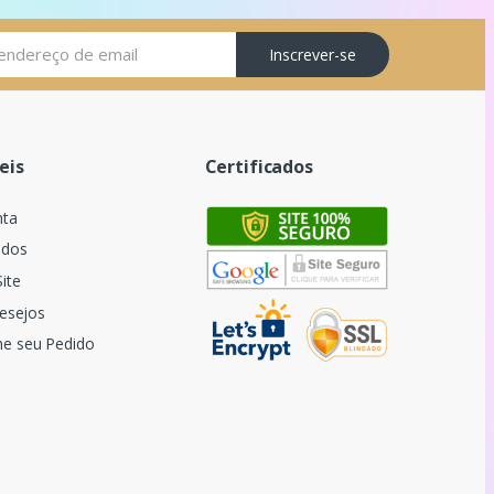
Inscrever-se
eis
Certificados
nta
idos
ite
Desejos
e seu Pedido