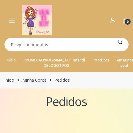
Ir para a navegação
Ir para o conteúdo
0
Pesquisar por:
Início
..PROMOÇAO..
PROGRAMAÇÃO
Infantil
Produtos
Tem Brind
DE LOGOTIPOS
aqui!
Início
Minha Conta
Pedidos
Pedidos