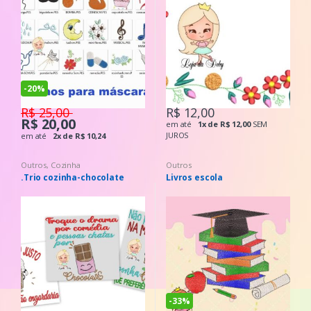
-
20%
R$ 25,00
R$ 12,00
R$ 20,00
em até
1x de R$ 12,00
SEM
JUROS
em até
2x de R$ 10,24
Outros
,
Cozinha
Outros
.Trio cozinha-chocolate
Livros escola
-
33%