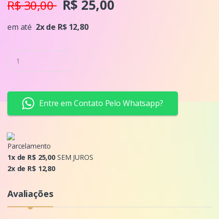
R$ 25,00
R$ 30,00
em até
2x de R$ 12,80
Q
u
a
n
t
i
Entre em Contato Pelo Whatsapp?
d
a
d
e
Parcelamento
1x de R$ 25,00
SEM JUROS
2x de R$ 12,80
Avaliações