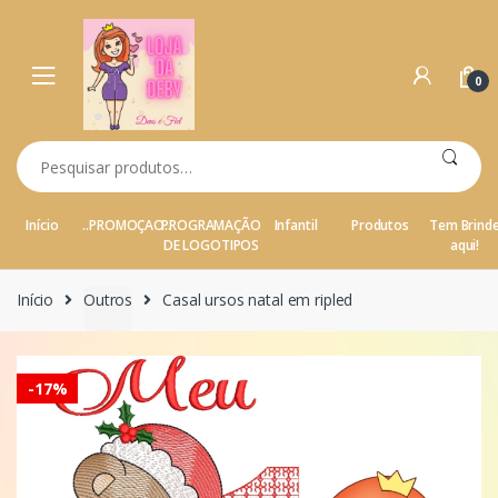
Ir para a navegação
Ir para o conteúdo
0
Pesquisar por:
Início
..PROMOÇAO..
PROGRAMAÇÃO
Infantil
Produtos
Tem Brind
DE LOGOTIPOS
aqui!
Início
Outros
Casal ursos natal em ripled
-
17%