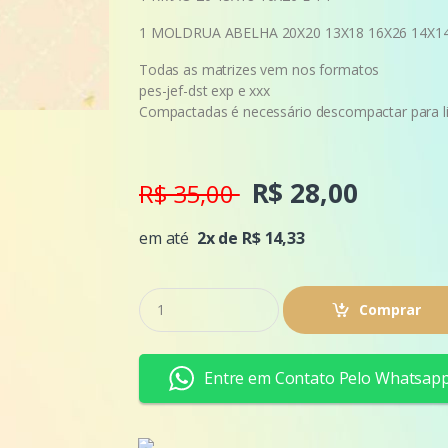
1 MOLDRUA ABELHA 20X20 13X18 16X26 14X1
Todas as matrizes vem nos
formatos
pes-jef-dst exp e xxx
Compactadas é necessário descompactar para lib
R$ 28,00
R$ 35,00
em até
2x de R$ 14,33
Q
Comprar
u
a
n
t
Entre em Contato Pelo Whatsap
i
d
a
d