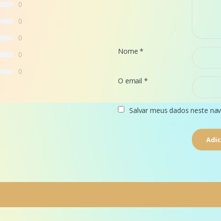
0
0
0
Nome
*
0
0
O email
*
Salvar meus dados neste nav