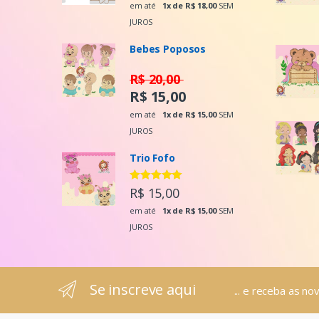
em até
1x de R$ 18,00
SEM
JUROS
Bebes Poposos
R$ 20,00
R$ 15,00
em até
1x de R$ 15,00
SEM
JUROS
Trio Fofo
Avaliação
R$ 15,00
5.00
de 5
em até
1x de R$ 15,00
SEM
JUROS
Se inscreve aqui
... e receba as no