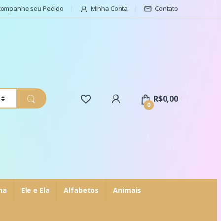
companhe seu Pedido
Minha Conta
Contato
R$
0,00
0
ha
Ele e Ela
Alfabetos
Animais