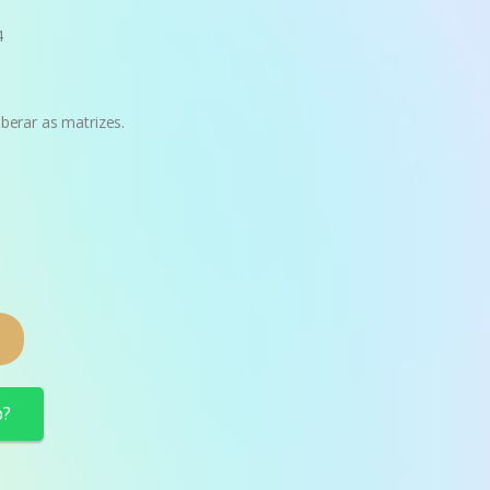
4
erar as matrizes.
p?