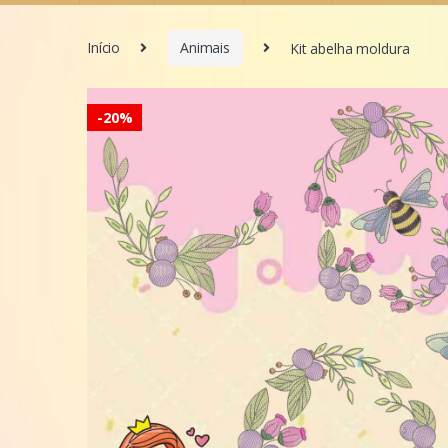
Início
Animais
Kit abelha moldura
-
20%