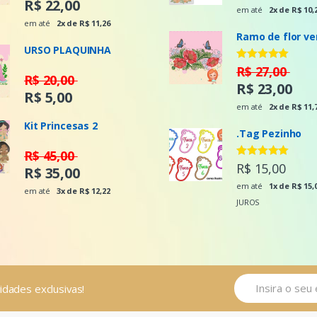
R$ 22,00
em até
2x de R$ 10,
em até
2x de R$ 11,26
Ramo de flor v
URSO PLAQUINHA
Avaliação
R$ 27,00
R$ 20,00
5.00
de 5
R$ 23,00
R$ 5,00
em até
2x de R$ 11,
Kit Princesas 2
.Tag Pezinho
R$ 45,00
Avaliação
R$ 15,00
R$ 35,00
5.00
de 5
em até
1x de R$ 15,
em até
3x de R$ 12,22
JUROS
vidades exclusivas!