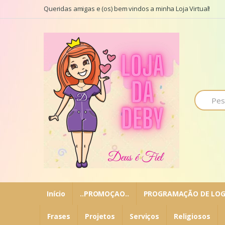
Ir para a navegação
Ir para o conteúdo
Queridas amigas e (os) bem vindos a minha Loja Virtual!
P
r
o
c
u
r
a
r
p
o
r
:
Início
..PROMOÇAO..
PROGRAMAÇÃO DE LOG
Frases
Projetos
Serviços
Religiosos