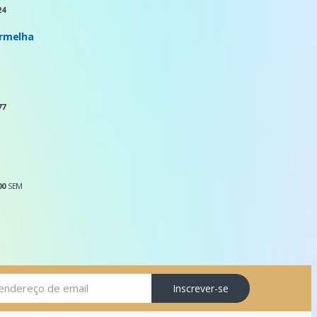
24
ermelha
77
00
SEM
Inscrever-se