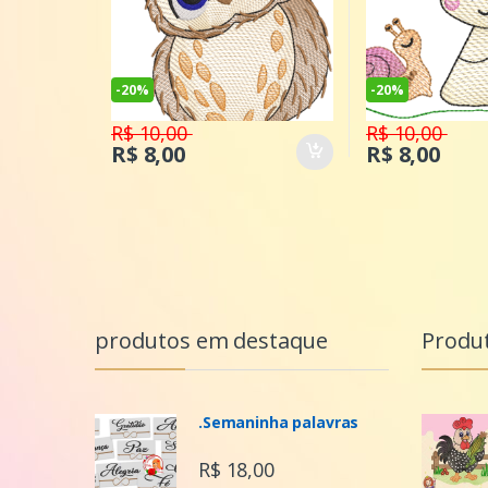
-
20%
-
20%
R$ 10,00
R$ 10,00
R$ 8,00
R$ 8,00
produtos em destaque
Produ
.Semaninha palavras
R$ 18,00