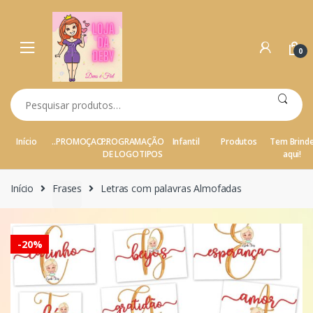
Ir para a navegação
Ir para o conteúdo
0
Pesquisar por:
Início
..PROMOÇAO..
PROGRAMAÇÃO
Infantil
Produtos
Tem Brind
DE LOGOTIPOS
aqui!
Início
Frases
Letras com palavras Almofadas
-
20%