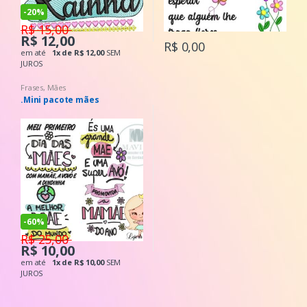
-
20%
R$ 15,00
R$ 12,00
R$ 0,00
em até
1x de R$ 12,00
SEM
JUROS
Frases
,
Mães
.Mini pacote mães
-
60%
R$ 25,00
R$ 10,00
em até
1x de R$ 10,00
SEM
JUROS