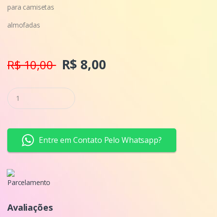
para camisetas
almofadas
R$ 8,00
R$ 10,00
Q
u
a
n
t
i
Entre em Contato Pelo Whatsapp?
d
a
d
e
Parcelamento
Avaliações