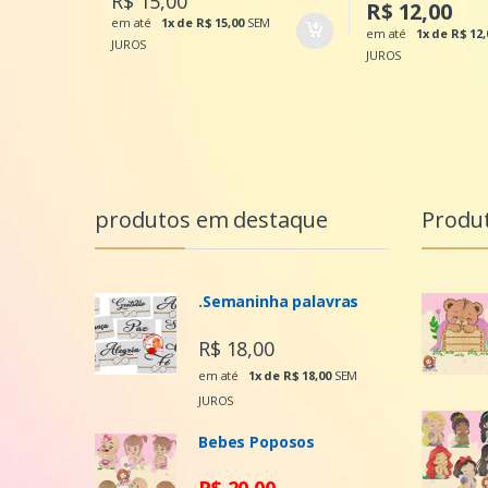
R$ 15,00
R$ 12,00
em até
1x de R$ 15,00
SEM
em até
1x de R$ 12,
JUROS
JUROS
produtos em destaque
Produ
.Semaninha palavras
R$ 18,00
em até
1x de R$ 18,00
SEM
JUROS
Bebes Poposos
R$ 20,00