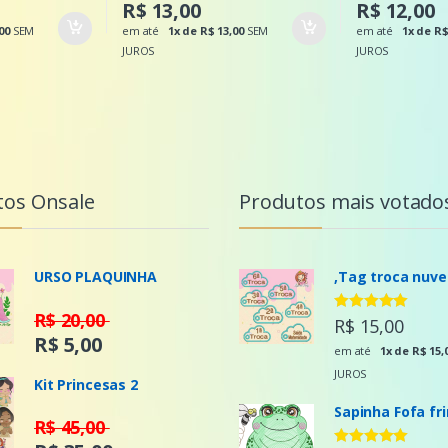
R$ 13,00
R$ 12,00
00
SEM
em até
1x de R$ 13,00
SEM
em até
1x de R$
JUROS
JUROS
tos Onsale
Produtos mais votado
URSO PLAQUINHA
,Tag troca nuv
R$ 20,00
Avaliação
R$ 15,00
5.00
de 5
R$ 5,00
em até
1x de R$ 15,
JUROS
Kit Princesas 2
Sapinha Fofa fr
R$ 45,00