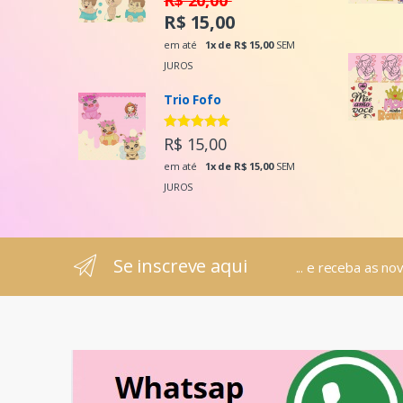
R$ 15,00
em até
1x de R$ 15,00
SEM
JUROS
Trio Fofo
Avaliação
R$ 15,00
5.00
de 5
em até
1x de R$ 15,00
SEM
JUROS
Se inscreve aqui
... e receba as no