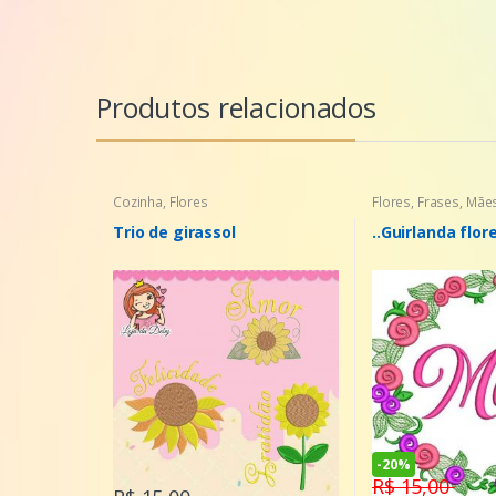
Produtos relacionados
Cozinha
,
Flores
Flores
,
Frases
,
Mãe
Trio de girassol
..Guirlanda flor
-
20%
R$ 15,00