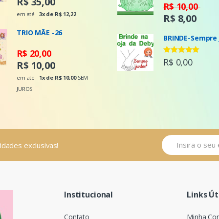
R$ 35,00
Avaliação
R$ 10,00
5.00
de 5
em até
3x de R$ 12,22
R$ 8,00
TRIO MÃE -26
BRINDE-Sempre 
R$ 20,00
Avaliação
R$ 0,00
R$ 10,00
5.00
de 5
em até
1x de R$ 10,00
SEM
JUROS
vidades exclusivas!
Institucional
Links Út
Contato
Minha Co