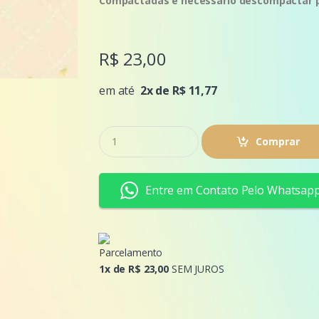
Compactadas é necessário descompactar pa
R$ 23,00
em até
2x de R$ 11,77
Q
Comprar
u
a
n
t
Entre em Contato Pelo Whatsap
i
d
a
d
e
Parcelamento
1x de R$ 23,00
SEM JUROS