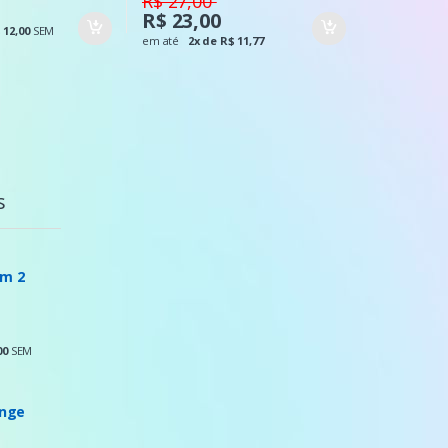
R$ 27,00
R$ 23,00
 12,00
SEM
em até
2x de R$ 11,77
s
em 2
00
SEM
inge