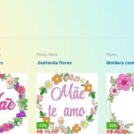
s
Flores
,
Mães
Flores
es
.Guirlanda flores
Moldura com 
-
13%
-
20%
R$ 15,00
R$ 15,00