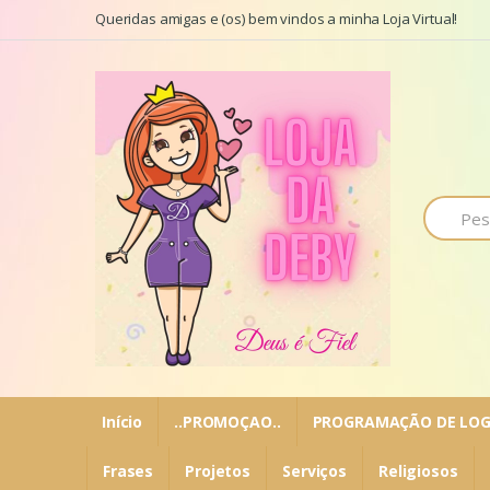
Ir para a navegação
Ir para o conteúdo
Queridas amigas e (os) bem vindos a minha Loja Virtual!
P
r
o
c
u
r
a
r
p
o
r
:
Início
..PROMOÇAO..
PROGRAMAÇÃO DE LOG
Frases
Projetos
Serviços
Religiosos