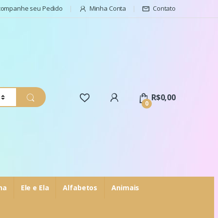
companhe seu Pedido
Minha Conta
Contato
R$
0,00
0
ha
Ele e Ela
Alfabetos
Animais