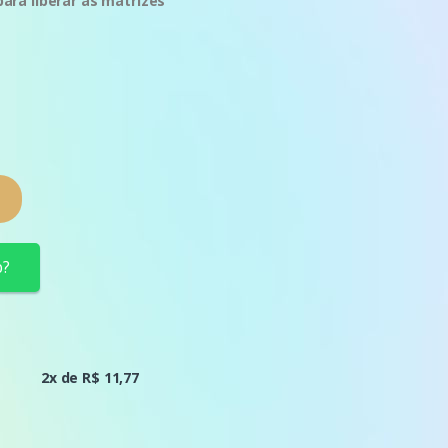
ra liberar as matrizes
p?
2x de R$ 11,77